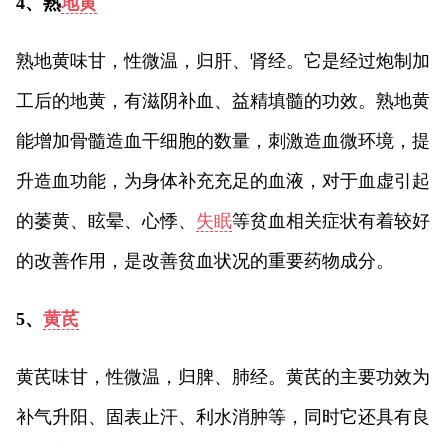
4、熟
地黄
熟地黄味甘，性微温，归肝、肾经。它是经过炮制加
工后的地黄，有滋阴补血、益精填髓的功效。熟地黄
能增加骨髓造血干细胞的数量，刺激造血微环境，提
升造血功能，为身体补充充足的血液，对于血虚引起
的萎黄、眩晕、心悸、
失眠
等贫血相关症状有着较好
的改善作用，是改善贫血状况的重要药物成分。
5、
黄芪
黄芪味甘，性微温，归脾、肺经。黄芪的主要功效为
补气升阳、固表止汗、利水消肿等，同时它还具有良