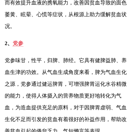
而有效提升血液的携氧能力，改善因贫血导致的面色
萎黄、眩晕、心慌等症状，从根源上助力缓解贫血状
况。
2、
党参
党参味甘，性平，归脾、肺经。它具有健脾益肺、养
血生津的功效。从气血生成角度来看，脾为气血生化
之源，党参通过健运脾胃，可增强脾胃运化水谷精微
的能力，使得人体摄入的营养物质更好地转化为气
血，为造血提供充足的原料，对于因脾胃虚弱、气血
生化不足而引发的贫血有着很好的补益作用，帮助改
善贫血引起的倦怠乏力、气短懒言等表现。