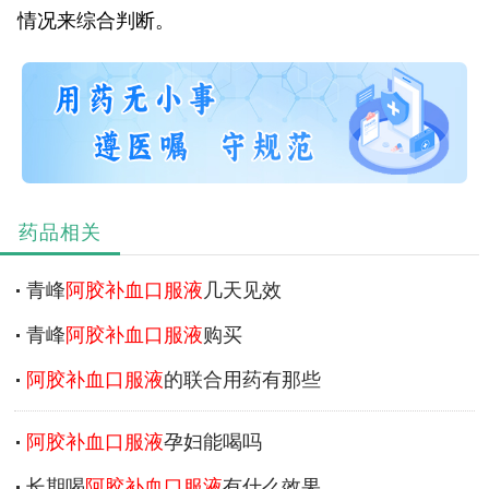
情况来综合判断。
药品相关
青峰
阿胶补血口服液
几天见效
青峰
阿胶补血口服液
购买
阿胶补血口服液
的联合用药有那些
阿胶补血口服液
孕妇能喝吗
长期喝
阿胶补血口服液
有什么效果