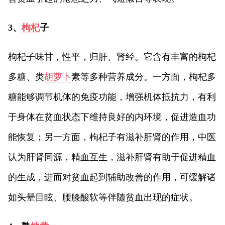
3、
枸杞
子
枸杞子味甘，性平，归肝、肾经。它含有丰富的枸杞
多糖、类
胡萝卜
素等多种营养成分。一方面，枸杞多
糖能够调节机体的免疫功能，增强机体抵抗力，有利
于身体在贫血状态下维持良好的内环境，促进造血功
能恢复；另一方面，枸杞子有滋补肝肾的作用，中医
认为肝肾同源，精血互生，滋补肝肾有助于促进精血
的生成，进而对贫血起到辅助改善的作用，可缓解诸
如头晕目眩、腰膝酸软等伴随贫血出现的症状。