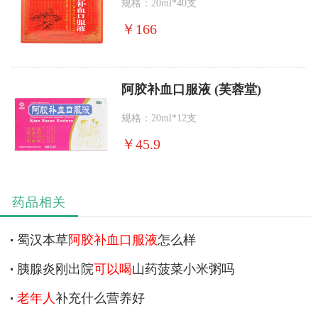
规格：20ml*40支
￥
166
阿胶补血口服液 (芙蓉堂)
规格：20ml*12支
￥
45.9
药品相关
蜀汉本草
阿胶补血口服液
怎么样
胰腺炎刚出院
可以喝
山药菠菜小米粥吗
老年人
补充什么营养好