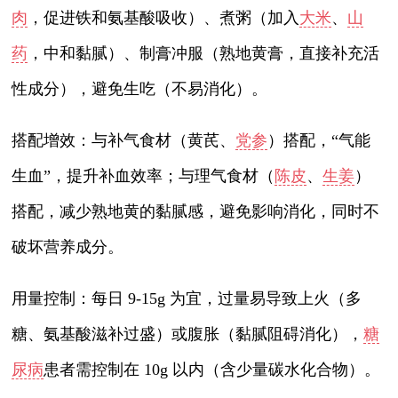
肉
，促进铁和氨基酸吸收）、煮粥（加入
大米
、
山
药
，中和黏腻）、制膏冲服（熟地黄膏，直接补充活
性成分），避免生吃（不易消化）。
搭配增效：与补气食材（黄芪、
党参
）搭配，“气能
生血”，提升补血效率；与理气食材（
陈皮
、
生姜
）
搭配，减少熟地黄的黏腻感，避免影响消化，同时不
破坏营养成分。
用量控制：每日 9-15g 为宜，过量易导致上火（多
糖、氨基酸滋补过盛）或腹胀（黏腻阻碍消化），
糖
尿病
患者需控制在 10g 以内（含少量碳水化合物）。