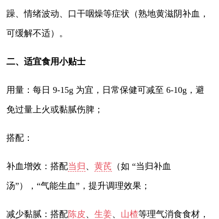
躁、情绪波动、口干咽燥等症状（熟地黄滋阴补血，
可缓解不适）。
二、适宜食用小贴士
用量：每日 9-15g 为宜，日常保健可减至 6-10g，避
免过量上火或黏腻伤脾；
搭配：
补血增效：搭配
当归
、
黄芪
（如 “当归补血
汤”），“气能生血”，提升调理效果；
减少黏腻：搭配
陈皮
、
生姜
、
山楂
等理气消食食材，