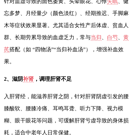
针对血虚导致的面色萎黄、头晕眼花、心悸
失眠
、健
忘多梦、月经量少（颜色淡红）、经期推迟、手脚麻
木等症状效果显著。尤其适合女性产后体虚、贫血人
群、长期劳累导致的血虚乏力，常与
当归
、
白芍
、
黄
芪
搭配（如 “四物汤”“当归补血汤”），增强补血效
果。
2、滋阴
补肾
，调理肝肾不足
入肝肾经，能滋养肝肾之阴，针对肝肾阴虚引发的腰
膝酸软、腰膝冷痛、耳鸣耳聋、听力下降、视力模
糊、眼干眼花等问题，可缓解肝肾亏虚导致的身体损
耗，适合中老年人日常保健。