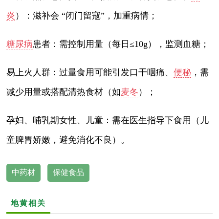
炎
）：滋补会 “闭门留寇”，加重病情；
糖尿病
患者：需控制用量（每日≤10g），监测血糖；
易上火人群：过量食用可能引发口干咽痛、
便秘
，需
减少用量或搭配清热食材（如
麦冬
）；
孕妇、哺乳期女性、儿童：需在医生指导下食用（儿
童脾胃娇嫩，避免消化不良）。
中药材
保健食品
地黄相关