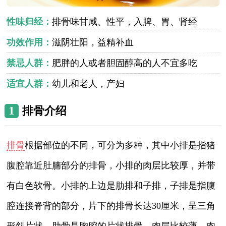
性味归经：
排骨味甘咸、性平，入脾、胃、肾经
功效作用：
滋阴壮阳，益精补血
禁忌人群：
肥胖的人或者胆固醇高的人不宜多吃
适宜人群：
幼儿和老人，产妇
1
排骨介绍
排骨
根据部位的不同，可分为多种，其中小排是指猪
腹腔靠近肚腩部分的排骨，小排的肉层比较厚，并带
有白色软骨。小排的上边是肋排和子排，子排是指腹
腔连接脊背的部分，片下的排骨长达30厘米，呈三角
形斜片状。肋骨是胸腔的片状排骨，肉层比较薄，肉