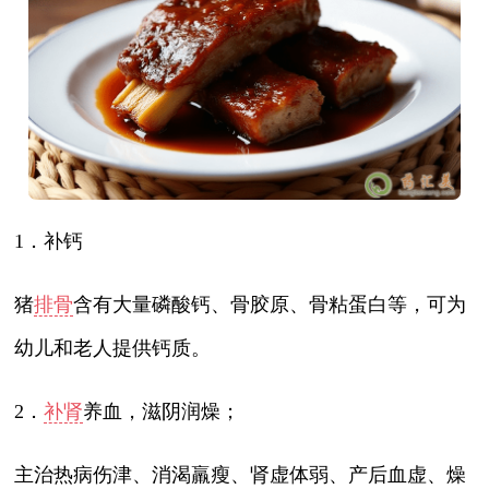
1．补钙
猪
排骨
含有大量磷酸钙、骨胶原、骨粘蛋白等，可为
幼儿和老人提供钙质。
2．
补肾
养血，滋阴润燥；
主治热病伤津、消渴羸瘦、肾虚体弱、产后血虚、燥