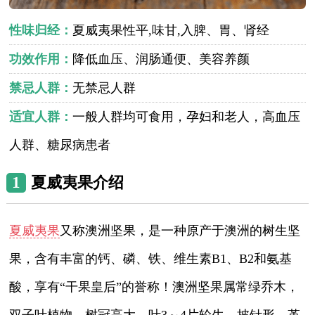
性味归经：
夏威夷果性平,味甘,入脾、胃、肾经
功效作用：
降低血压、润肠通便、美容养颜
禁忌人群：
无禁忌人群
适宜人群：
一般人群均可食用，孕妇和老人，高血压
人群、糖尿病患者
1
夏威夷果介绍
夏威夷果
又称澳洲坚果，是一种原产于澳洲的树生坚
果，含有丰富的钙、磷、铁、维生素B1、B2和氨基
酸，享有“干果皇后”的誉称！澳洲坚果属常绿乔木，
双子叶植物。树冠高大，叶3～4片轮生，披针形、革