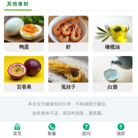
其他食材
鸭蛋
虾
橄榄油
百香果
菟丝子
白酒
本文仅为健康知识分享，不构成医疗建议。
如有身体不适，请及时就医，遵医嘱。
首页
客服
提问
顶部