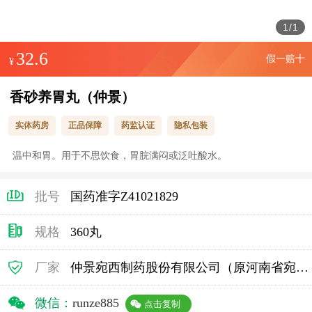
1
/
1
32.6
假一赔十
¥
香砂养胃丸（仲景）
实体药房
正品保障
药监认证
隐私包装
温中和胃。用于不思饮食，胃脘满闷或泛吐酸水。
批号
国药准字Z41021829
规格
360丸
厂家
仲景宛西制药股份有限公司（原河南省宛西制药股份有限公司）
微信：
runze885
点击复制