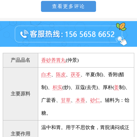
查看更多评论
产品品名
香砂养胃丸
(仲景)
白术
、
陈皮
、
茯苓
、半夏(制)、香附(醋
制)、
枳实
(炒)、豆蔻(去壳)、厚朴(
姜
制)、
主要原料
广藿香、
甘草
、
木香
、
砂仁
。辅料为：饴
糖。
温中和胃。用于不思饮食，胃脘满闷或泛
主要作用