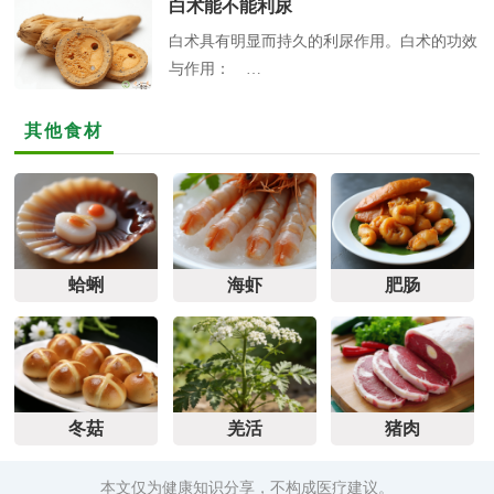
白术能不能利尿
白术具有明显而持久的利尿作用。白术的功效
与作用： …
其他食材
蛤蜊
海虾
肥肠
冬菇
羌活
猪肉
本文仅为健康知识分享，不构成医疗建议。