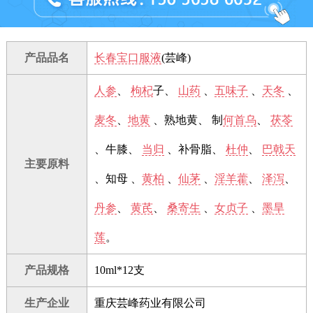
产品品名
长春宝口服液
(芸峰)
人参
、
枸杞
子、
山药
、
五味子
、
天冬
、
麦冬
、
地黄
、熟地黄、 制
何首乌
、
茯苓
、牛膝、
当归
、补骨脂、
杜仲
、
巴戟天
主要原料
、知母 、
黄柏
、
仙茅
、
淫羊藿
、
泽泻
、
丹参
、
黄芪
、
桑寄生
、
女贞子
、
墨旱
莲
。
产品规格
10ml*12支
生产企业
重庆芸峰药业有限公司