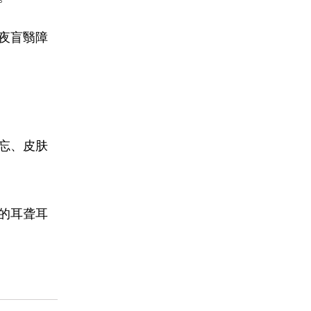
夜盲翳障
忘、皮肤
的耳聋耳