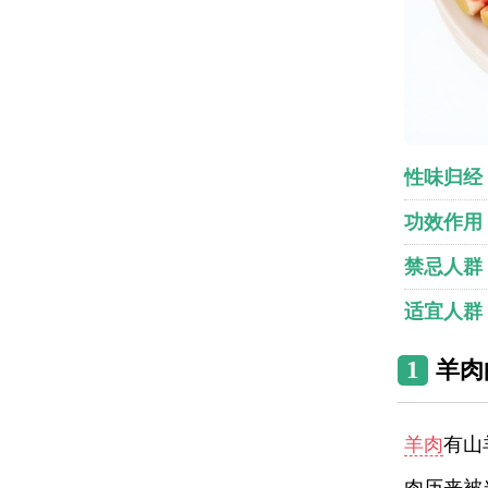
性味归经
功效作用
禁忌人群
适宜人群
1
羊肉
羊肉
有山