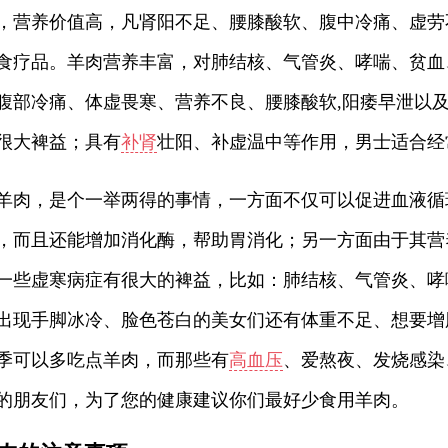
，营养价值高，凡肾阳不足、腰膝酸软、腹中冷痛、虚劳
食疗品。羊肉营养丰富，对肺结核、气管炎、哮喘、贫血
腹部冷痛、体虚畏寒、营养不良、腰膝酸软,阳痿早泄以
很大裨益；具有
补肾
壮阳、补虚温中等作用，男士适合经
羊肉，是个一举两得的事情，一方面不仅可以促进血液循
，而且还能增加消化酶，帮助胃消化；另一方面由于其营
一些虚寒病症有很大的裨益，比如：肺结核、气管炎、哮
出现手脚冰冷、脸色苍白的美女们还有体重不足、想要增
季可以多吃点羊肉，而那些有
高血压
、爱熬夜、发烧感染
的朋友们，为了您的健康建议你们最好少食用羊肉。