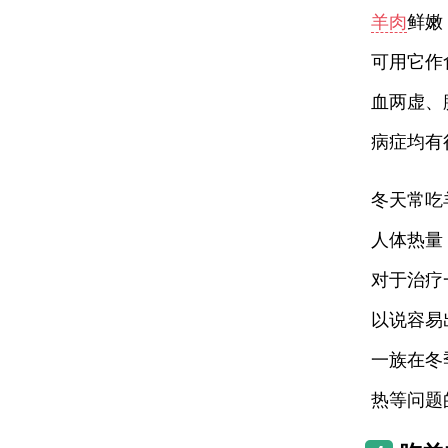
羊肉
鲜嫩
可用它作
血两虚、
病症均有
冬天常吃
人体热量
对于治疗
以说容易
一族在冬
热等问题