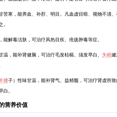
甘苦寒，能养血、补肝、明目。凡血虚目暗、视物不清、
之。
，能解毒洁肤，可治疗风热目疾、疮疡肿毒等症。
甘温，能补肾健脑，可治疗毛发枯槁、须发早白、
失眠
健
。
羊腰
子）性味甘温，能补肾气、益精髓，可治疗肾虚所致
早白。
的营养价值