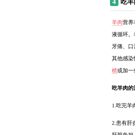
4
吃羊
羊肉
营养
液循环。
牙痛、口
其他感染
楂
或加一
吃羊肉的
1.吃完
2.患有