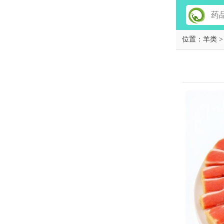
位置：
羊类
>