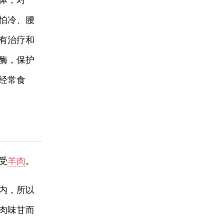
体，对一
怕冷、腰
有治疗和
酶，保护
经常食
受
羊肉
。
内，所以
肉味甘而