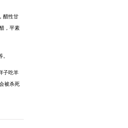
，醋性甘
醋，平素
等。
样子吃羊
会被杀死