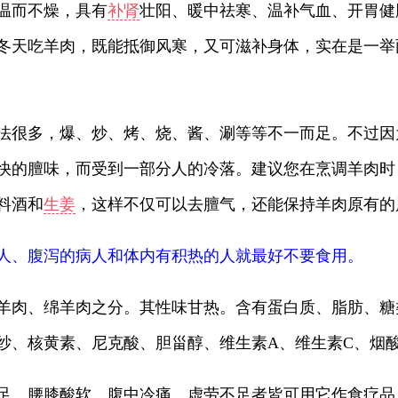
温而不燥，具有
补肾
壮阳、暖中祛寒、温补气血、开胃健
冬天吃羊肉，既能抵御风寒，又可滋补身体，实在是一举
法很多，爆、炒、烤、烧、酱、涮等等不一而足。不过因
快的膻味，而受到一部分人的冷落。建议您在烹调羊肉时
料酒和
生姜
，这样不仅可以去膻气，还能保持羊肉原有的
人、腹泻的病人和体内有积热的人就最好不要食用。
羊肉、绵羊肉之分。其性味甘热。含有蛋白质、脂肪、糖
纱、核黄素、尼克酸、胆甾醇、维生素A、维生素C、烟
足、腰膝酸软、腹中冷痛、虚劳不足者皆可用它作食疗品