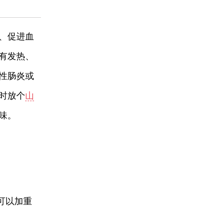
、促进血
有发热、
性肠炎或
时放个
山
味。
可以加重