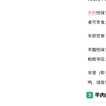
羊肝
性味
者可常食
羊胆苦寒
羊髓性味
粗糙等症
羊肾（即
鸣、须发
3
羊肉