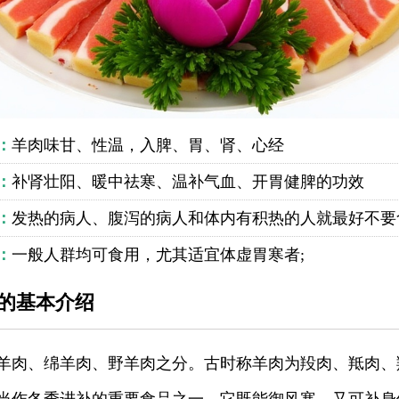
：
羊肉味甘、性温，入脾、胃、肾、心经
：
补肾壮阳、暖中祛寒、温补气血、开胃健脾的功效
：
发热的病人、腹泻的病人和体内有积热的人就最好不要
：
一般人群均可食用，尤其适宜体虚胃寒者;
的基本介绍
羊肉、绵羊肉、野羊肉之分。古时称羊肉为羖肉、羝肉、