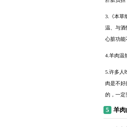
肝脏负担
3.《本
温、与酒
心脏功能
4.羊肉
5.许多
肉是不好
的，一定
5
羊肉