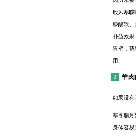
肉历来被
般风寒咳
膝酸软、
补益效果
胃壁，帮
用。
2
羊肉
如果没有
寒冬腊月
身体容易