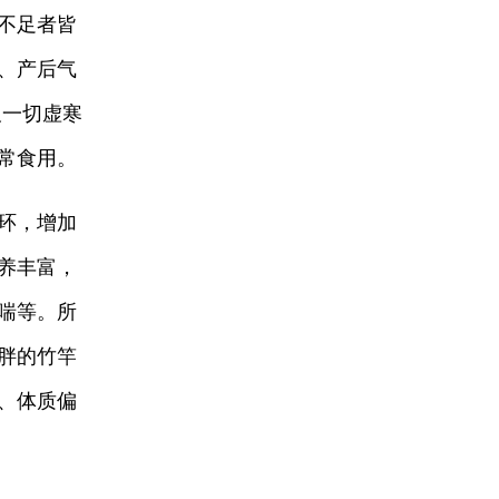
不足者皆
、产后气
及一切虚寒
常食用。
环，增加
养丰富，
喘等。所
胖的竹竿
、体质偏