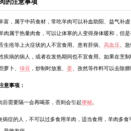
肉的注意事项
丰富，属于中药食材，常吃羊肉可以补血助阳、益气补虚
羊肉属于热量肉食，可以让体寒的人变得身体暖和，但是
舌生疮等上火症状的人不宜食用。患有肝病、
高血压
、急
性疾病的病人，或者在发热期间也不宜食用。如果在烹制
些萝卜、
绿豆
，炒制时放葱、
姜
、孜然等作料可以去除膻
注意事项：
羊肉后需要隔一会再喝茶，否则会引起
便秘
。
肝炎病症的人，不可以过多食用羊肉，适当食用，羊肉多食