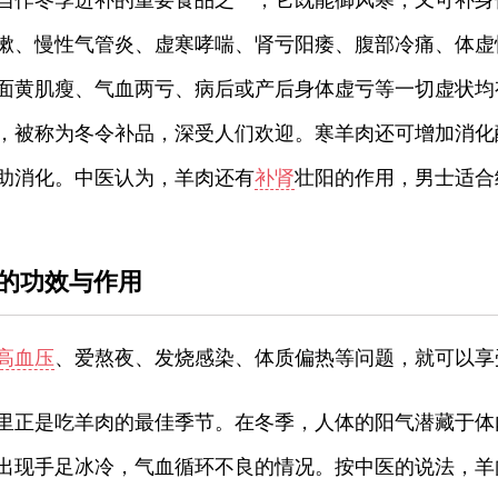
当作冬季进补的重要食品之一，它既能御风寒，又可补身
嗽、慢性气管炎、虚寒哮喘、肾亏阳痿、腹部冷痛、体虚
面黄肌瘦、气血两亏、病后或产后身体虚亏等一切虚状均
，被称为冬令补品，深受人们欢迎。寒羊肉还可增加消化
助消化。中医认为，羊肉还有
补肾
壮阳的作用，男士适合
的功效与作用
高血压
、爱熬夜、发烧感染、体质偏热等问题，就可以享
里正是吃羊肉的最佳季节。在冬季，人体的阳气潜藏于体
出现手足冰冷，气血循环不良的情况。按中医的说法，羊