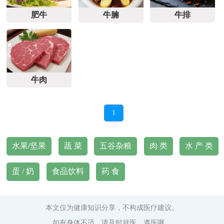
肥牛
牛腩
牛排
牛肉
1
水果/坚果
蔬 菜
五谷杂粮
肉 类
水 产 类
蛋 / 奶
食品饮料
药 食
本文仅为健康知识分享，不构成医疗建议。
如有身体不适，请及时就医，遵医嘱。