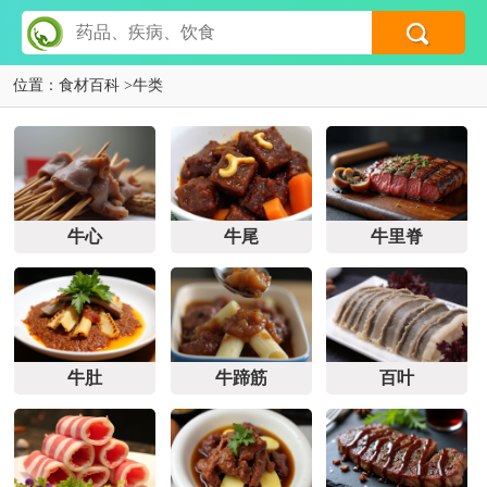
位置：
食材百科
>
牛类
牛心
牛尾
牛里脊
牛肚
牛蹄筋
百叶