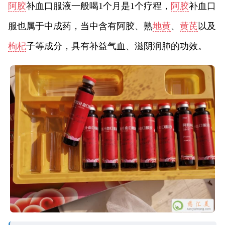
阿胶
补血口服液一般喝1个月是1个疗程，
阿胶
补血口
服也属于中成药，当中含有阿胶、熟
地黄
、
黄芪
以及
枸杞
子等成分，具有补益气血、滋阴润肺的功效。