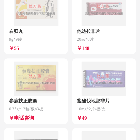
右归丸
他达拉非片
9g*9袋
20㎎*8片
￥55
￥148
参鹿扶正胶囊
盐酸伐地那非片
0.35g*12粒/板×3板
10mg*2片/板/盒
￥电话咨询
￥49