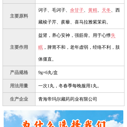
诃子、毛诃子、
余甘子
、
黄精
、
天冬
、西
主要原料
藏棱子芹、蒺藜、喜马拉雅紫茉莉。
益肾，养心安神，强筋骨。用于心悸
失
主要作用
眠
，脾胃不和，老年虚弱，经络不利，肢
体僵直。
产品规格
9g×6丸/盒
用法用量
一次1丸，冬春季每晚服用1丸。
生产企业
青海帝玛尔藏药药业有限公司