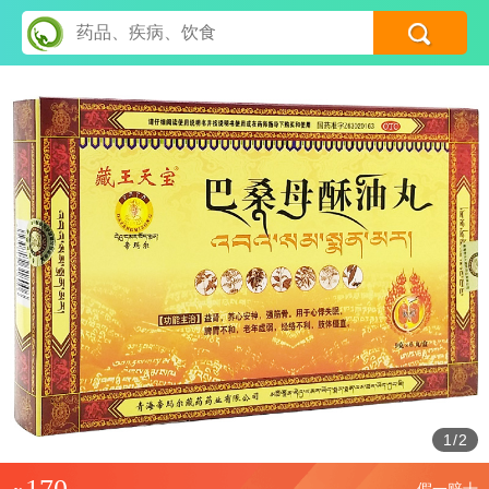
1
/
2