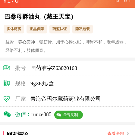
170
假一赔十
¥
巴桑母酥油丸（藏王天宝）
实体药房
正品保障
药监认证
隐私包装
益肾，养心安神，强筋骨。用于心悸失眠，脾胃不和，老年虚弱，
经络不利，肢体僵直。
批号
国药准字Z63020163
规格
9g×6丸/盒
厂家
青海帝玛尔藏药药业有限公司
微信：
runze885
点击复制
网友评论
查看全部