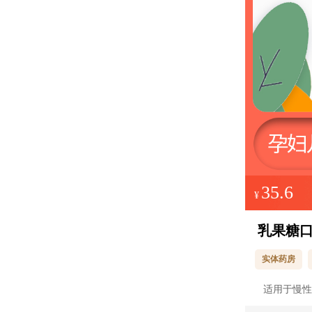
35.6
¥
乳果糖
实体药房
适用于慢性