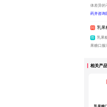
体差异的
药并咨询
乳果
问
答
乳果
果糖口服
相关产
乳果糖