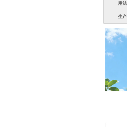
用法
生产