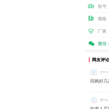
批号
规格
厂家
微信
网友评
T***
回购好几
尹*9
给家人买