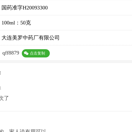
国药准字H20093300
100ml：50克
大连美罗中药厂有限公司
：
qff8879
点击复制
论
1
次了
的，家人说有用可以