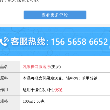
查看更多评论
品名
乳果糖口服溶液
(美罗)
原料
本品每瓶含乳果糖50克。辅料为：苯甲酸钠
作用
适用于慢性功能性
便秘
。
规格
100ml：50克