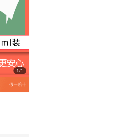
1
/
1
假一赔十