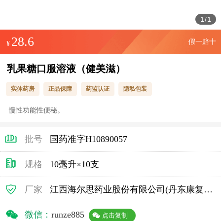
1
/
1
28.6
假一赔十
¥
乳果糖口服溶液（健美滋）
实体药房
正品保障
药监认证
隐私包装
慢性功能性便秘。
批号
国药准字H10890057
规格
10毫升×10支
厂家
江西海尔思药业股份有限公司(丹东康复制药有限公司委托)
微信：
runze885
点击复制