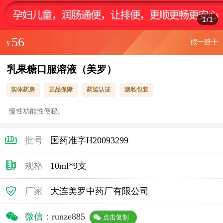
1
/
1
56
假一赔十
¥
乳果糖口服溶液（美罗）
实体药房
正品保障
药监认证
隐私包装
慢性功能性便秘。
批号
国药准字H20093299
规格
10ml*9支
厂家
大连美罗中药厂有限公司
微信：
runze885
点击复制