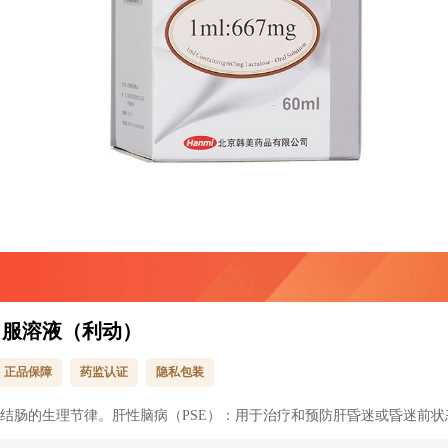
口服溶液（利动）
正品保障
药监认证
隐私包装
结肠的生理节律。肝性脑病（PSE）：用于治疗和预防肝昏迷或昏迷前状