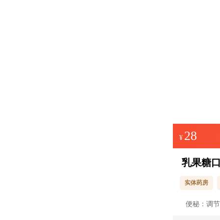
28
¥
乳果糖
实体药房
便秘：调节