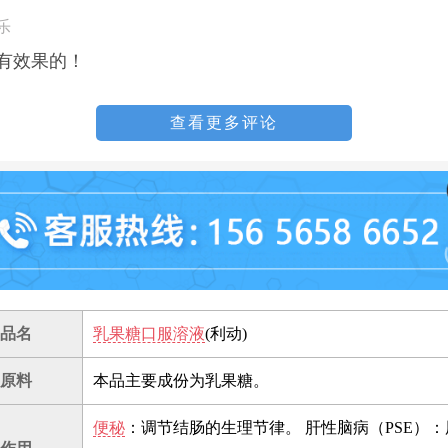
*乐
有效果的！
查看更多评论
品名
乳果糖口服溶液
(利动)
原料
本品主要成份为乳果糖。
便秘
：调节结肠的生理节律。 肝性脑病（PSE）