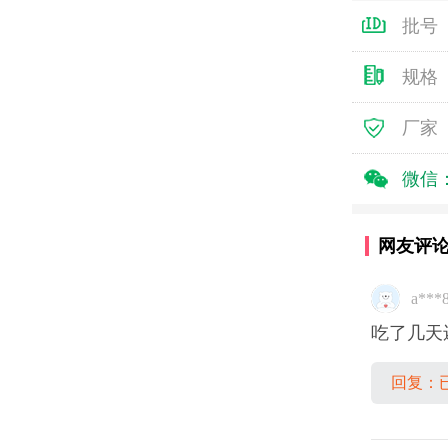
批号
规格
厂家
微信
网友评
a***
吃了几天
回复：