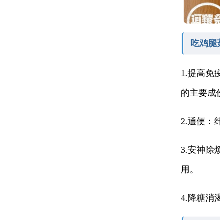
吃鸡腿
1.提高
的主要成
2.通便
3.安神
用。
4.降糖消