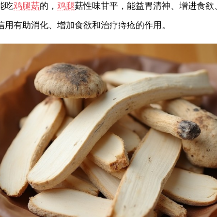
能吃
鸡腿菇
的，
鸡腿
菇性味甘平，能益胃清神、增进食欲
信用有助消化、增加食欲和治疗痔疮的作用。