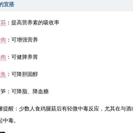
的宜搭
竹荪
：提高营养素的吸收率
猪肉
：可增强营养
牛肉
：可健脾养胃
鱿鱼
：可降胆固醇
莴笋：可降脂、降血糖
馨提醒：少数人食鸡腿菇后有轻微中毒反应，尤其在与酒
起中毒。