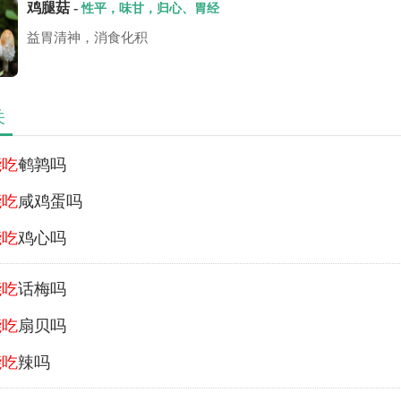
鸡腿菇 -
性平，味甘，归心、胃经
益胃清神，消食化积
关
能吃
鹌鹑吗
能吃
咸鸡蛋吗
能吃
鸡心吗
能吃
话梅吗
能吃
扇贝吗
能吃
辣吗