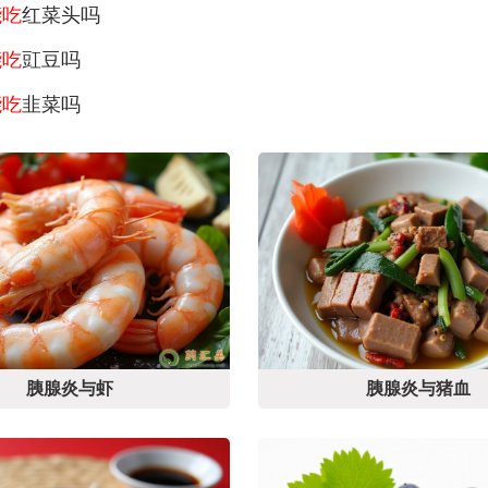
能吃
红菜头吗
能吃
豇豆吗
能吃
韭菜吗
胰腺炎与虾
胰腺炎与猪血