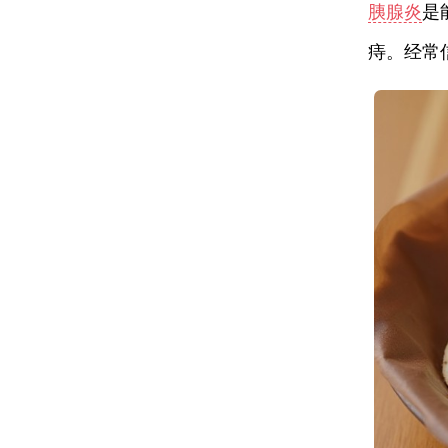
胰腺炎
是
痔。经常