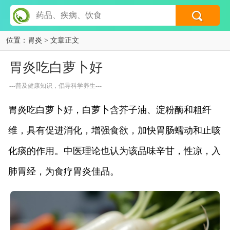
位置：
胃炎
> 文章正文
胃炎吃白萝卜好
---普及健康知识，倡导科学养生---
胃炎吃白萝卜好，白萝卜含芥子油、淀粉酶和粗纤
维，具有促进消化，增强食欲，加快胃肠蠕动和止咳
化痰的作用。中医理论也认为该品味辛甘，性凉，入
肺胃经，为食疗胃炎佳品。