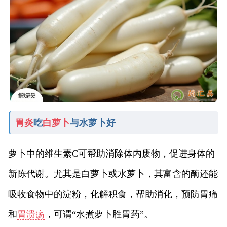
胃炎
吃
白萝卜
与水萝卜好
萝卜中的维生素C可帮助消除体内废物，促进身体的
新陈代谢。尤其是白萝卜或水萝卜，其富含的酶还能
吸收食物中的淀粉，化解积食，帮助消化，预防胃痛
和
胃溃疡
，可谓“水煮萝卜胜胃药”。