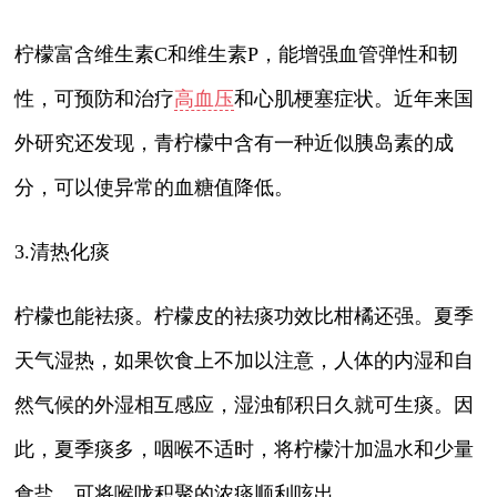
柠檬富含维生素C和维生素P，能增强血管弹性和韧
性，可预防和治疗
高血压
和心肌梗塞症状。近年来国
外研究还发现，青柠檬中含有一种近似胰岛素的成
分，可以使异常的血糖值降低。
3.清热化痰
柠檬也能袪痰。柠檬皮的袪痰功效比柑橘还强。夏季
天气湿热，如果饮食上不加以注意，人体的内湿和自
然气候的外湿相互感应，湿浊郁积日久就可生痰。因
此，夏季痰多，咽喉不适时，将柠檬汁加温水和少量
食盐，可将喉咙积聚的浓痰顺利咳出。