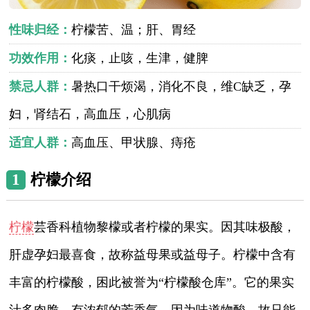
性味归经：
柠檬苦、温；肝、胃经
功效作用：
化痰，止咳，生津，健脾
禁忌人群：
暑热口干烦渴，消化不良，维C缺乏，孕
妇，肾结石，高血压，心肌病
适宜人群：
高血压、甲状腺、痔疮
1
柠檬介绍
柠檬
芸香科植物黎檬或者柠檬的果实。因其味极酸，
肝虚孕妇最喜食，故称益母果或益母子。柠檬中含有
丰富的柠檬酸，困此被誉为“柠檬酸仓库”。它的果实
汁多肉脆，有浓郁的芳香气。因为味道物酸，故只能