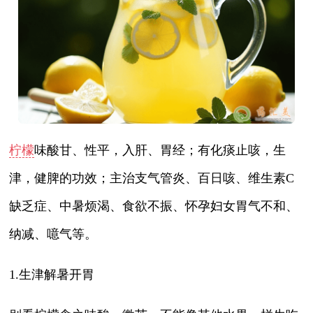
柠檬
味酸甘、性平，入肝、胃经；有化痰止咳，生
津，健脾的功效；主治支气管炎、百日咳、维生素C
缺乏症、中暑烦渴、食欲不振、怀孕妇女胃气不和、
纳减、噫气等。
1.生津解暑开胃