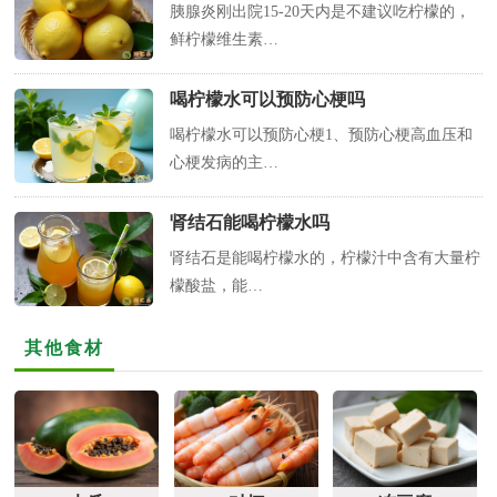
胰腺炎刚出院15-20天内是不建议吃柠檬的，
鲜柠檬维生素…
喝柠檬水可以预防心梗吗
喝柠檬水可以预防心梗1、预防心梗高血压和
心梗发病的主…
肾结石能喝柠檬水吗
肾结石是能喝柠檬水的，柠檬汁中含有大量柠
檬酸盐，能…
其他食材