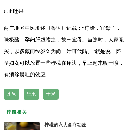
6.止吐果
两广地区中医著述《粤语》记载：“柠檬，宜母子，
味极酸，孕妇肝虚嗜之，故曰宜母。当熟时，人家竞
买，以多藏而经岁久为尚，汁可代醋。”就是说，怀
孕妇女可以放置一些柠檬在床边，早上起来嗅一嗅，
有消除晨吐的效应。
水果
坚果
干果
柠檬相关
柠檬的六大食疗功效