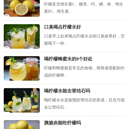
柠檬富含维生素C、糖类、钙、磷、铁、维生
素B1、维生素…
口臭喝点柠檬水好
口臭早上起来喝点柠檬水去除口臭效果好，空
腹喝下一杯…
喝柠檬蜂蜜水的8个好处
柠檬和蜂蜜都是常见的食物，将两者搭配制作
成的柠檬蜂…
喝柠檬水能去肾结石吗
喝柠檬水水是能预防肾结石的形成，且也可能
会让肾结石…
胰腺炎能吃柠檬吗