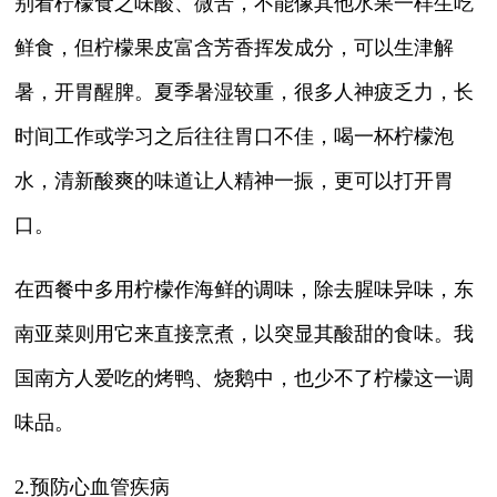
别看柠檬食之味酸、微苦，不能像其他水果一样生吃
鲜食，但柠檬果皮富含芳香挥发成分，可以生津解
暑，开胃醒脾。夏季暑湿较重，很多人神疲乏力，长
时间工作或学习之后往往胃口不佳，喝一杯柠檬泡
水，清新酸爽的味道让人精神一振，更可以打开胃
口。
在西餐中多用柠檬作海鲜的调味，除去腥味异味，东
南亚菜则用它来直接烹煮，以突显其酸甜的食味。我
国南方人爱吃的烤鸭、烧鹅中，也少不了柠檬这一调
味品。
2.预防心血管疾病