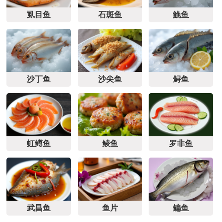
虱目鱼
石斑鱼
鮸鱼
沙丁鱼
沙尖鱼
鲟鱼
虹鳟鱼
鲮鱼
罗非鱼
武昌鱼
鱼片
鳊鱼