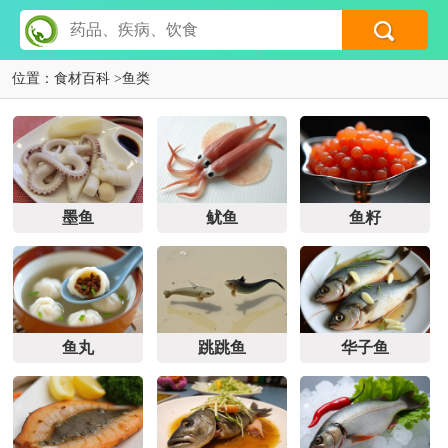
位置：
食材百科
>
鱼类
墨鱼
鱿鱼
鱼籽
鱼丸
跳跳鱼
华子鱼