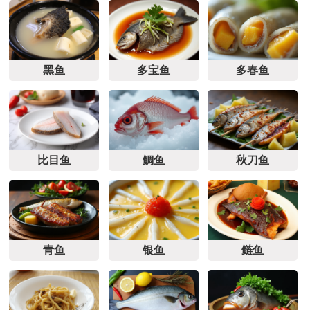
黑鱼
多宝鱼
多春鱼
比目鱼
鲷鱼
秋刀鱼
青鱼
银鱼
鲢鱼