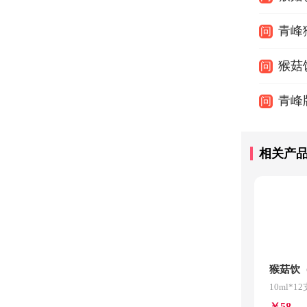
青峰
问
猴菇
问
青峰
问
相关产
猴菇饮
10ml*12
￥58