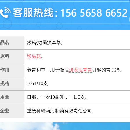
品名
猴菇饮(蜀汉本草)
原料
猴头菇
。
作用
养胃和中。用于慢性
浅表性胃炎
引起的胃脘痛。
规格
10ml*10支
用量
口服。一次10毫升，一日3次。
企业
重庆科瑞南海制药有限责任公司