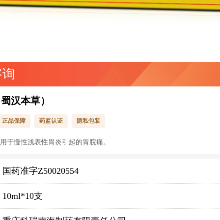
咨询
（蜀汉本草）
正品保障
药监认证
隐私包装
用于慢性浅表性胃炎引起的胃脘痛。
国药准字Z50020554
10ml*10支