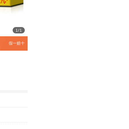
1
/
1
假一赔十