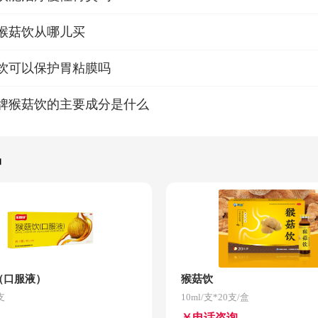
猴菇饮从哪儿买
饮可以保护胃粘膜吗
牌猴菇饮的主要成分是什么
品
（口服液）
猴菇饮
支
10ml/支*20支/盒
￥电话咨询