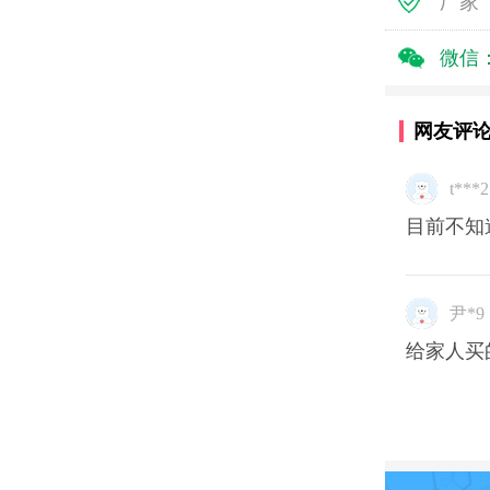
厂家
微信
网友评
t***2
目前不知
尹*9
给家人买