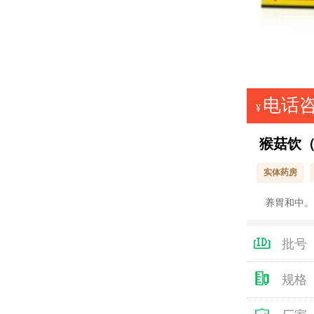
电话
¥
猴菇饮
实体药房
养胃和中。
批号
规格