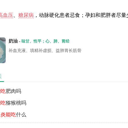
高血压
、
糖尿病
，动脉硬化患者忌食；孕妇和肥胖者尽量
奶油 -
味甘、性平；心、肺、胃经
补血充液、填精补虚损、益肺胃长筋骨
关
能吃
肥肉吗
能吃
猕猴桃吗
腺炎能吃
什么