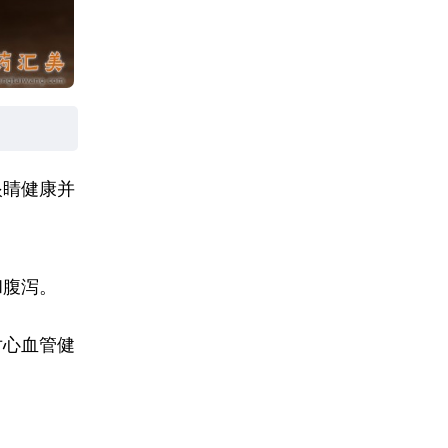
眼睛健康并
和腹泻。
对心血管健