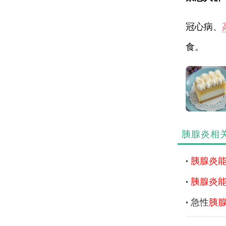
冠心病、
食。
胰腺炎相
胰腺炎
胰腺炎
急性
胰