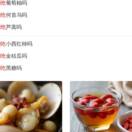
能吃
葡萄柚吗
能吃
何首乌吗
能吃
芦蒿吗
能吃
小西红柿吗
能吃
金桔瓜吗
能吃
黑糖吗