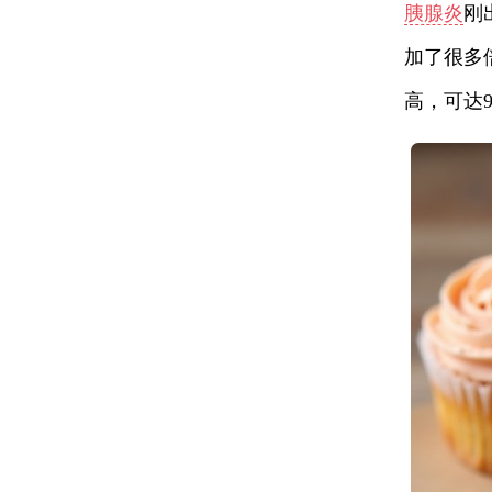
胰腺炎
刚
加了很多
高，可达9