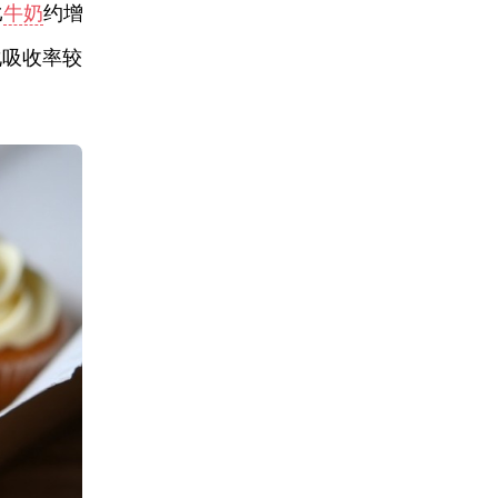
比
牛奶
约增
化吸收率较