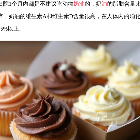
出院1个月内都是不建议吃动物
奶油
的，奶
油
的脂肪含量
倍，奶油的维生素A和维生素D含量很高，在人体内的消
5%以上。