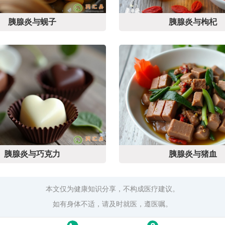
胰腺炎与蚬子
胰腺炎与枸杞
胰腺炎与巧克力
胰腺炎与猪血
本文仅为健康知识分享，不构成医疗建议。
如有身体不适，请及时就医，遵医嘱。