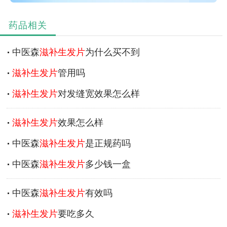
药品相关
中医森
滋补生发片
为什么买不到
滋补生发片
管用吗
滋补生发片
对发缝宽效果怎么样
滋补生发片
效果怎么样
中医森
滋补生发片
是正规药吗
中医森
滋补生发片
多少钱一盒
中医森
滋补生发片
有效吗
滋补生发片
要吃多久