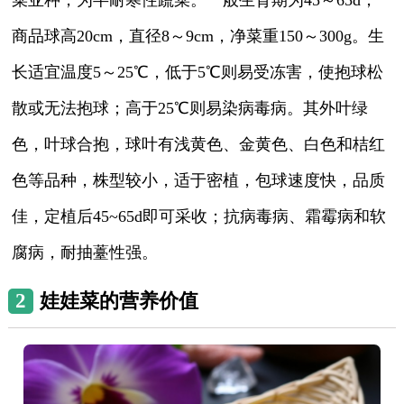
商品球高20cm，直径8～9cm，净菜重150～300g。生
长适宜温度5～25℃，低于5℃则易受冻害，使抱球松
散或无法抱球；高于25℃则易染病毒病。其外叶绿
色，叶球合抱，球叶有浅黄色、金黄色、白色和桔红
色等品种，株型较小，适于密植，包球速度快，品质
佳，定植后45~65d即可采收；抗病毒病、霜霉病和软
腐病，耐抽薹性强。
2
娃娃菜的营养价值