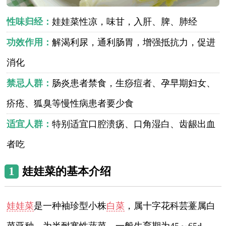
性味归经：
娃娃菜性凉，味甘，入肝、脾、肺经
功效作用：
解渴利尿，通利肠胃，增强抵抗力，促进
消化
禁忌人群：
肠炎患者禁食，生痧痘者、孕早期妇女、
疥疮、狐臭等慢性病患者要少食
适宜人群：
特别适宜口腔溃疡、口角湿白、齿龈出血
者吃
1
娃娃菜的基本介绍
娃娃菜
是一种袖珍型小株
白菜
，属十字花科芸薹属白
菜亚种，为半耐寒性蔬菜。一般生育期为45～65d，