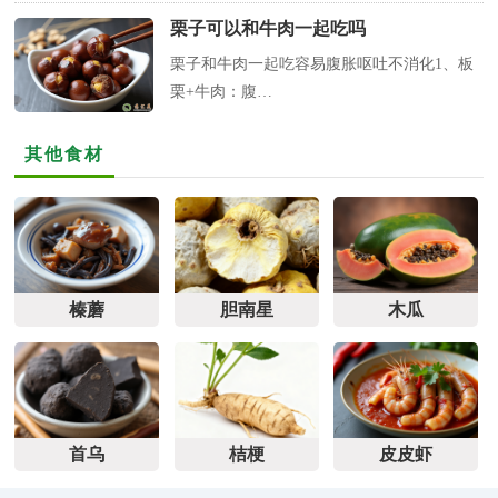
栗子可以和牛肉一起吃吗
栗子和牛肉一起吃容易腹胀呕吐不消化1、板
栗+牛肉：腹…
其他食材
榛蘑
胆南星
木瓜
首乌
桔梗
皮皮虾