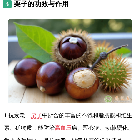
3
栗子的功效与作用
1.抗衰老：
栗子
中所含的丰富的不饱和脂肪酸和维生
素、矿物质，能防治
高血压
病、冠心病、动脉硬化、