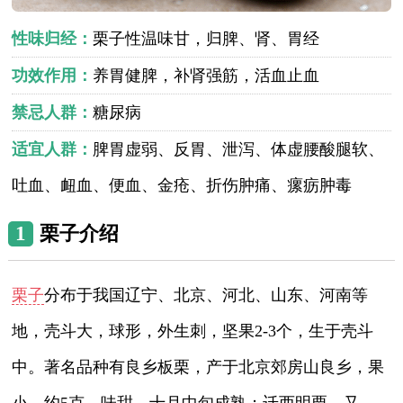
性味归经：
栗子性温味甘，归脾、肾、胃经
功效作用：
养胃健脾，补肾强筋，活血止血
禁忌人群：
糖尿病
适宜人群：
脾胃虚弱、反胃、泄泻、体虚腰酸腿软、
吐血、衄血、便血、金疮、折伤肿痛、瘰疬肿毒
1
栗子介绍
栗子
分布于我国辽宁、北京、河北、山东、河南等
地，壳斗大，球形，外生刺，坚果2-3个，生于壳斗
中。著名品种有良乡板栗，产于北京郊房山良乡，果
小，约5克，味甜，十月中旬成熟；迁西明栗，又