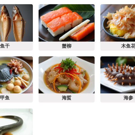
鱼干
蟹柳
木鱼
甲鱼
海蜇
海参