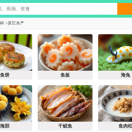
科
>
其它水产
鱼饼
鱼板
海兔
海胆
干鱿鱼
鱼肉