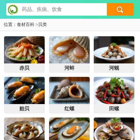
位置：
食材百科
>
贝类
赤贝
河蚌
河蚬
贻贝
红螺
田螺