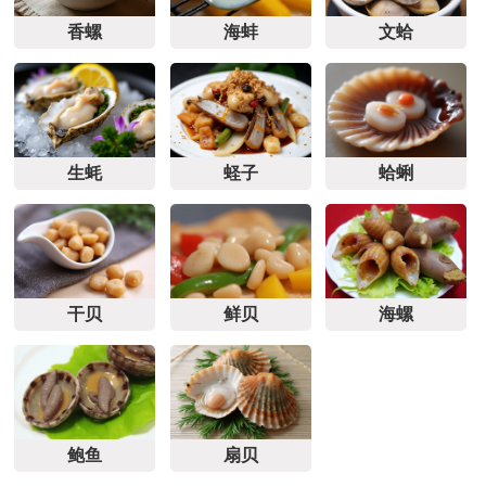
香螺
海蚌
文蛤
生蚝
蛏子
蛤蜊
干贝
鲜贝
海螺
鲍鱼
扇贝