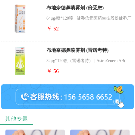
布地奈德鼻喷雾剂 (倍受您)
64μg/喷*120喷 | 健乔信元医药生技股份健乔厂
￥ 52
布地奈德鼻喷雾剂 (雷诺考特)
32μg*120喷（雷诺考特） | AstraZeneca AB(瑞典)(阿斯利康制药分装)
￥ 56
其他专题