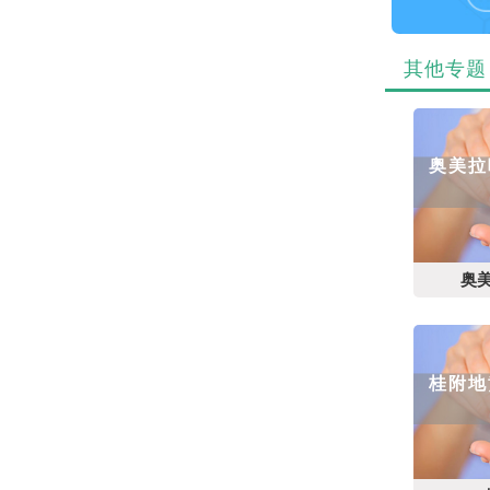
其他专题
奥美拉
奥
桂附地