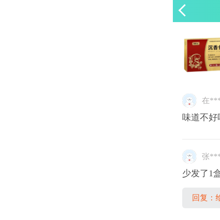
在***
味道不好
张**
少发了1
回复：