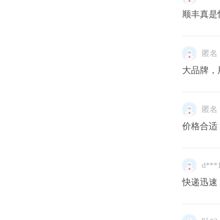
顺丰真是
匿名
大品牌，
匿名
价格合适
d***
快递迅速