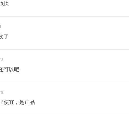
也快
1
次了
*2
还可以吧
*8
里便宜，是正品