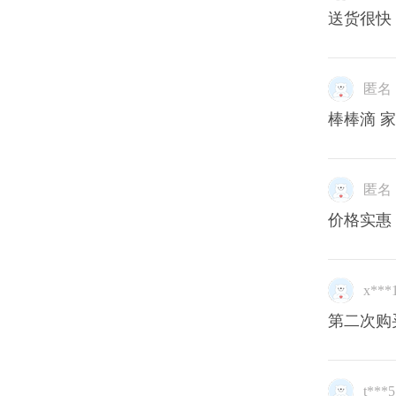
送货很快
匿名
棒棒滴 
匿名
价格实惠
x***
第二次购
t***5