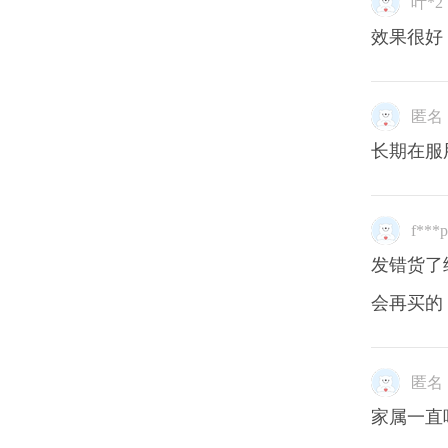
叶*2
效果很好
匿名
长期在服
f***
发错货了
会再买的
匿名
家属一直