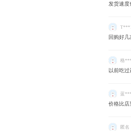
发货速度
T***
回购好几
格**
以前吃过
蓝**
价格比店
匿名