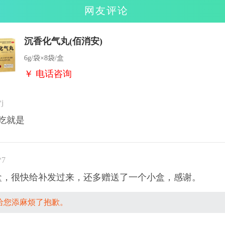
网友评论
沉香化气丸(佰消安)
6g/袋×8袋/盒
￥ 电话咨询
j
吃就是
*7
盒，很快给补发过来，还多赠送了一个小盒，感谢。
给您添麻烦了抱歉。