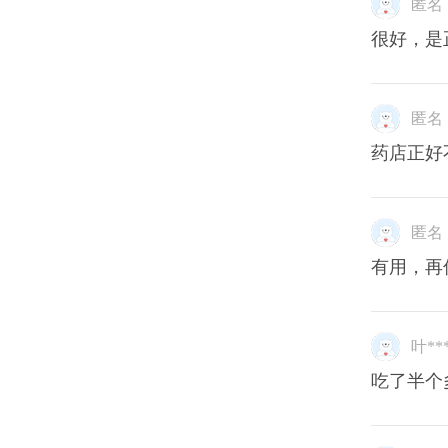
匿名
很好，是
匿名
药店正好
匿名
有用，再
叶**
吃了半个