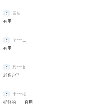
匿名
有用
倾***灬
有用
想***名
老客户了
小***柜
挺好的，一直用