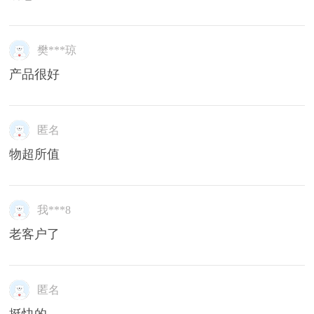
樊***琼
产品很好
匿名
物超所值
我***8
老客户了
匿名