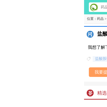
位置：
药品
>
盐
我想了解
盐酸胺
我要
精选