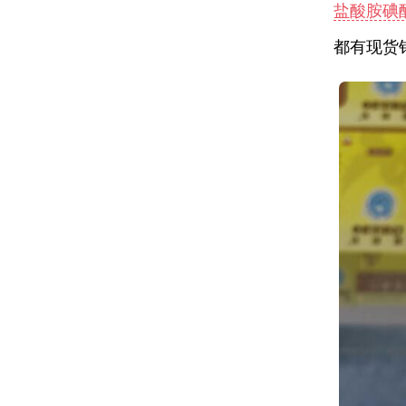
盐酸胺碘
都有现货