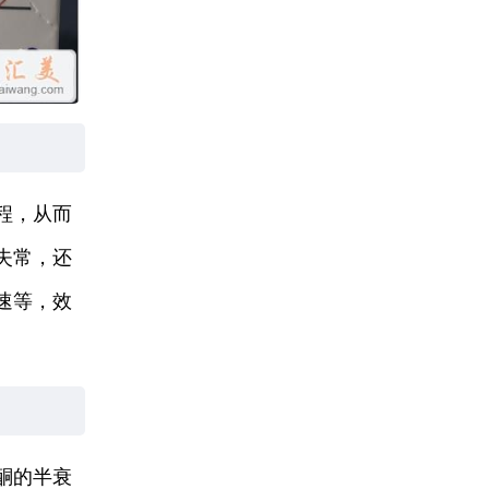
程，从而
失常，还
速等，效
酮的半衰