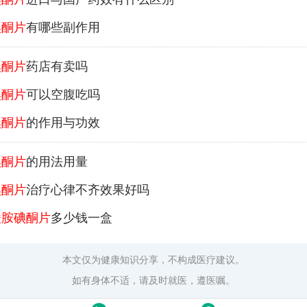
碘酮片
有哪些副作用
碘酮片
药店有卖吗
碘酮片
可以空腹吃吗
碘酮片
的作用与功效
碘酮片
的用法用量
碘酮片
治疗心律不齐效果好吗
酸胺碘酮片
多少钱一盒
本文仅为健康知识分享，不构成医疗建议。
如有身体不适，请及时就医，遵医嘱。